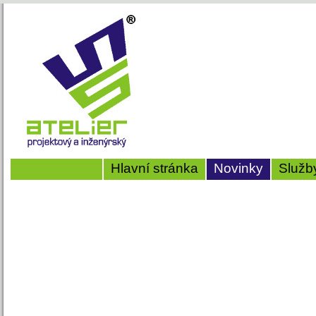
Hlavní stránka
Novinky
Služb